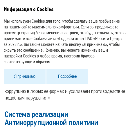
Интегрированный
Информация о Cookies
годовой отчет – 2023
Мы используем Cookies для того, чтобы сделать ваше пребывание
Антикоррупционная
на нашем сайте максимально комфортным. Если вы продолжаете
просмотр страниц без изменения настроек, это будет означать, что вы
деятельность
принимаете все Cookies сайта «Годовой отчет ПАО «Россети Центр»
за 2023 г.». Вы также можете нажать кнопку «Я принимаю», чтобы
скрыть это сообщение. Конечно, вы можете изменить ваши
настройки Cookies в любое время, настроив браузер
GRI 2‑26, 205‑1, 205‑2, 205‑3
соответствующим образом.
В своей работе мы строго придерживаемся этических норм
Я принимаю
Подробнее
и требований законодательства, в том числе
антикоррупционного. Мы категорически не приемлем
коррупцию в любых ее формах и усиливаем противодействие
подобным нарушениям.
Система реализации
Антикоррупционной политики