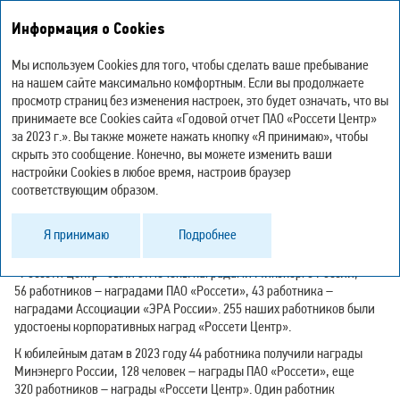
Интегрированный
Информация о Cookies
годовой отчет – 2023
Мы используем Cookies для того, чтобы сделать ваше пребывание
Наградная кампания
на нашем сайте максимально комфортным. Если вы продолжаете
просмотр страниц без изменения настроек, это будет означать, что вы
принимаете все Cookies сайта «Годовой отчет ПАО «Россети Центр»
за 2023 г.». Вы также можете нажать кнопку «Я принимаю», чтобы
Мы награждаем сотрудников за высокие показатели
скрыть это сообщение. Конечно, вы можете изменить ваши
производственной деятельности, а также за выполнение особо
настройки Cookies в любое время, настроив браузер
значимых для Компании работ.
соответствующим образом.
В 2023 году корпоративные награды ПАО «Россети» получили
45 работников ко Дню Компании.
Я принимаю
Подробнее
В связи с празднованием Дня энергетика 32 работника
«Россети Центр» были отмечены наградами Минэнерго России,
56 работников – наградами ПАО «Россети», 43 работника –
наградами Ассоциации «ЭРА России». 255 наших работников были
удостоены корпоративных наград «Россети Центр».
К юбилейным датам в 2023 году 44 работника получили награды
Минэнерго России, 128 человек – награды ПАО «Россети», еще
320 работников – награды «Россети Центр». Один работник