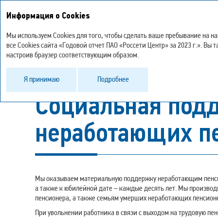
Устойчивое
Информация о Cookies
Стратегический
Корпор
О Компании
развитие
отчет
управл
Мы используем Cookies для того, чтобы сделать ваше пребывание на н
все Cookies сайта «Годовой отчет ПАО «Россети Центр» за 2023 г.». В
настроив браузер соответствующим образом.
Управление персоналом
Социа
Я принимаю
Подробнее
Социальная под
неработающих п
Мы оказываем материальную поддержку неработающим пенси
а также к юбилейной дате – каждые десять лет. Мы произво
пенсионера, а также семьям умерших неработающих пенсион
При увольнении работника в связи с выходом на трудовую п