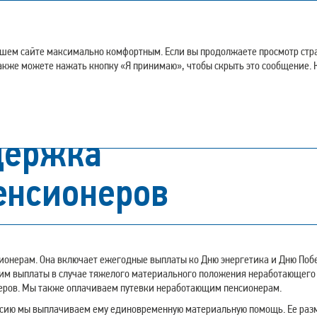
ативное
Дополнительная
Приложения
ение
информация
ашем сайте максимально комфортным. Если вы продолжаете просмотр стран
ы также можете нажать кнопку «Я принимаю», чтобы скрыть это сообщение.
льная поддержка неработающих пенсионеров
держка
енсионеров
онерам. Она включает ежегодные выплаты ко Дню энергетика и Дню Поб
дим выплаты в случае тяжелого материального положения неработающего
еров. Мы также оплачиваем путевки неработающим пенсионерам.
енсию мы выплачиваем ему единовременную материальную помощь. Ее раз