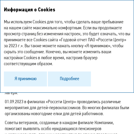
Интегрированный
Информация о Cookies
годовой отчет – 2023
Мы используем Cookies для того, чтобы сделать ваше пребывание
Организация отдыха
на нашем сайте максимально комфортным. Если вы продолжаете
просмотр страниц без изменения настроек, это будет означать, что вы
и оздоровления детей
принимаете все Cookies сайта «Годовой отчет ПАО «Россети Центр»
работников
за 2023 г.». Вы также можете нажать кнопку «Я принимаю», чтобы
скрыть это сообщение. Конечно, вы можете изменить ваши
настройки Cookies в любое время, настроив браузер
соответствующим образом.
В соответствии с Коллективным договором работники пользуются
правом на получение компенсации за приобретенные путевки
Я принимаю
Подробнее
на оздоровление и отдых детей. Так, в 2023 году более 480 детей
работников съездили в загородные детские оздоровительные
лагеря.
01.09.2023 в филиалах «Россети Центр» проводились различные
мероприятия для детей‑первоклассников. Во многих филиалах были
организованы новогодние елки для детей работников.
Советы ветеранов, созданные в каждом филиале Компании,
помогают выявлять особо нуждающихся пенсионеров